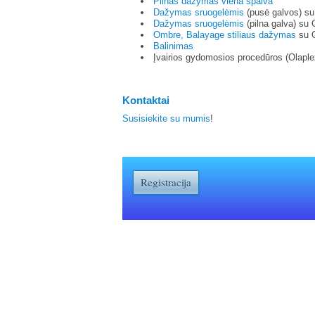
Pilnas dažymas viena spalva
Dažymas sruogelėmis
(pusė galvos) su
Dažymas sruogelėmis
(pilna galva) su 
Ombre, Balayage stiliaus dažymas
su O
Balinimas
Įvairios gydomosios procedūros (Olaplex
Kontaktai
Susisiekite su mumis
!
Registracija