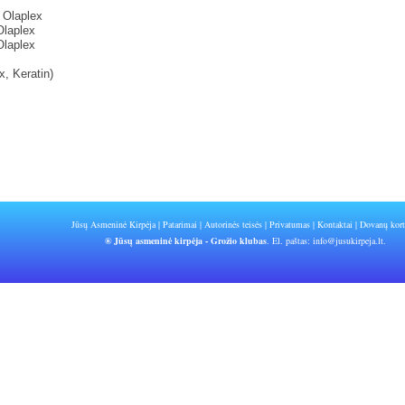
 Olaplex
Olaplex
laplex
, Keratin)
Jūsų Asmeninė Kirpėja
|
Patarimai
|
Autorinės teisės
|
Privatumas
|
Kontaktai
|
Dovanų kort
® Jūsų asmeninė kirpėja - Grožio klubas
. El. paštas:
info@jusukirpeja.lt
.