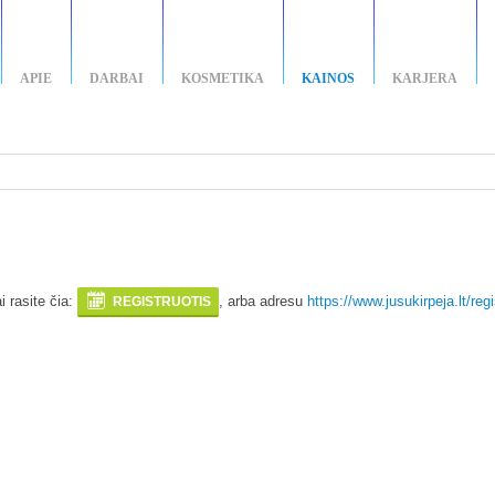
APIE
DARBAI
KOSMETIKA
KAINOS
KARJERA
i rasite čia:
, arba adresu
https://www.jusukirpeja.lt/regi
REGISTRUOTIS