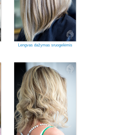
Lengvas dažymas sruogelėmis