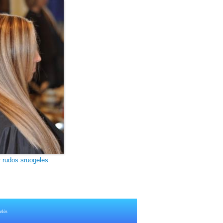
r rudos sruogelės
elės