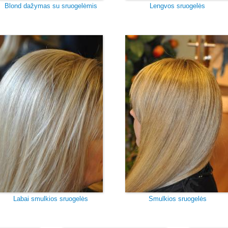
Blond dažymas su sruogelėmis
Lengvos sruogelės
Labai smulkios sruogelės
Smulkios sruogelės