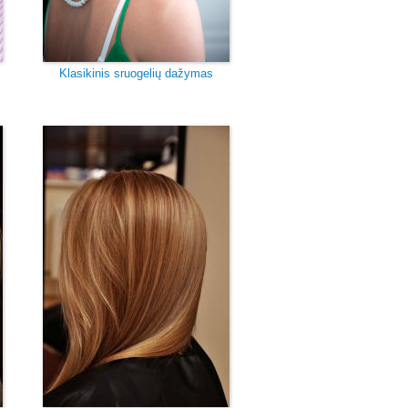
Klasikinis sruogelių dažymas