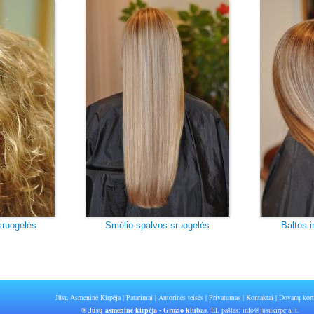
sruogelės
Smėlio spalvos sruogelės
Baltos i
Jūsų Asmeninė Kirpėja
|
Patarimai
|
Autorinės teisės
|
Privatumas
|
Kontaktai
|
Dovanų kort
® Jūsų asmeninė kirpėja - Grožio klubas
. El. paštas:
info@jusukirpeja.lt
.