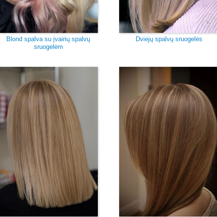
Blond spalva su įvairių spalvų
Dviejų spalvų sruogelės
sruogelėm