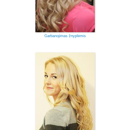
Garbanojimas žnyplėmis