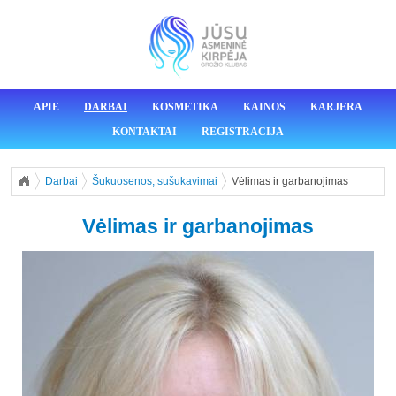
APIE
DARBAI
KOSMETIKA
KAINOS
KARJERA
KONTAKTAI
REGISTRACIJA
Darbai
Šukuosenos, sušukavimai
Vėlimas ir garbanojimas
Vėlimas ir garbanojimas