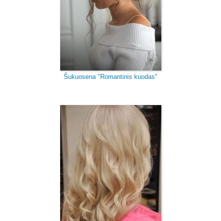
Šukuosena "Romantinis kuodas"