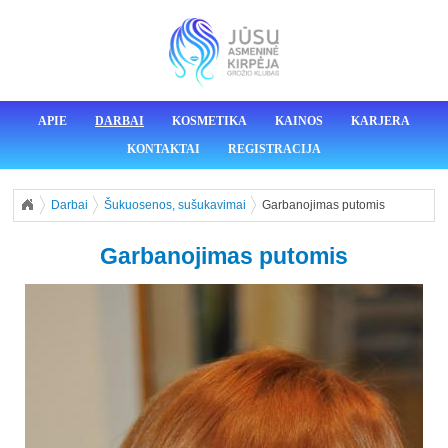
APIE
DARBAI
KOSMETIKA
KAINOS
KARJERA
KONTAKTAI
REGISTRACIJA
Darbai
Šukuosenos, sušukavimai
Garbanojimas putomis
Garbanojimas putomis