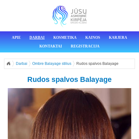
APIE
DARBAI
KOSMETIKA
KAINOS
KARJERA
KONTAKTAI
REGISTRACIJA
Darbai
Ombre Balayage stilius
Rudos spalvos Balayage
Rudos spalvos Balayage