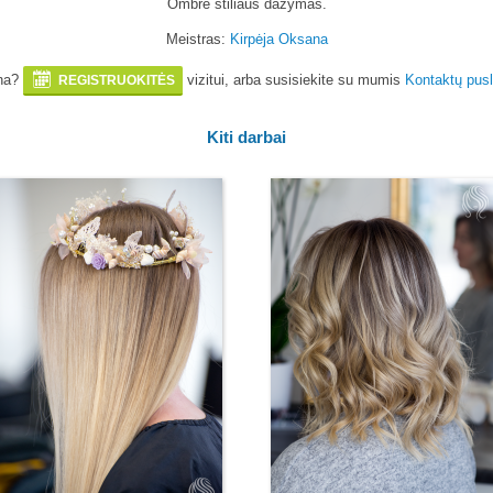
Ombre stiliaus dažymas.
Meistras:
Kirpėja Oksana
na?
vizitui, arba susisiekite su mumis
Kontaktų pusl
REGISTRUOKITĖS
Kiti darbai