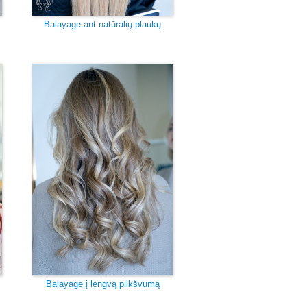
Balayage ant natūralių plaukų
Balayage į lengvą pilkšvumą