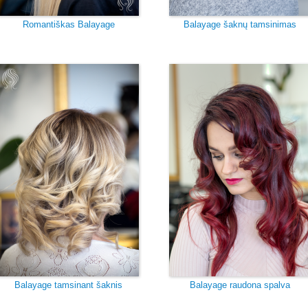
Romantiškas Balayage
Balayage šaknų tamsinimas
Balayage tamsinant šaknis
Balayage raudona spalva