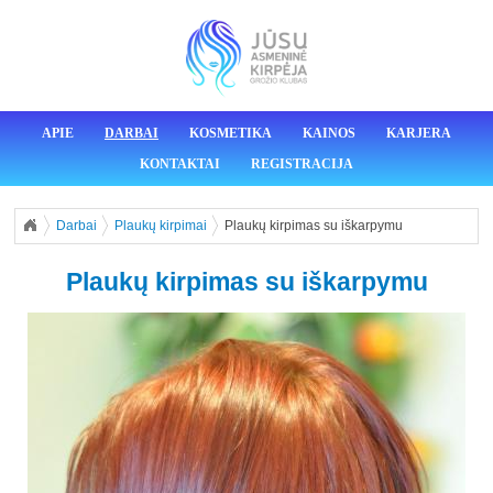
APIE
DARBAI
KOSMETIKA
KAINOS
KARJERA
KONTAKTAI
REGISTRACIJA
Darbai
Plaukų kirpimai
Plaukų kirpimas su iškarpymu
Plaukų kirpimas su iškarpymu