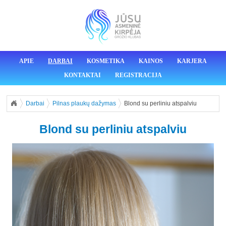
APIE
DARBAI
KOSMETIKA
KAINOS
KARJERA
KONTAKTAI
REGISTRACIJA
Darbai
Pilnas plaukų dažymas
Blond su perliniu atspalviu
Blond su perliniu atspalviu