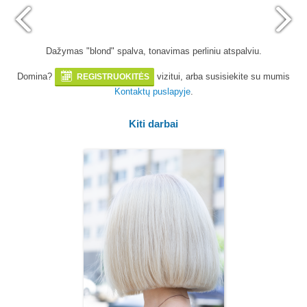
Dažymas "blond" spalva, tonavimas perliniu atspalviu.
Domina?
vizitui, arba susisiekite su mumis
REGISTRUOKITĖS
Kontaktų puslapyje
.
Kiti darbai